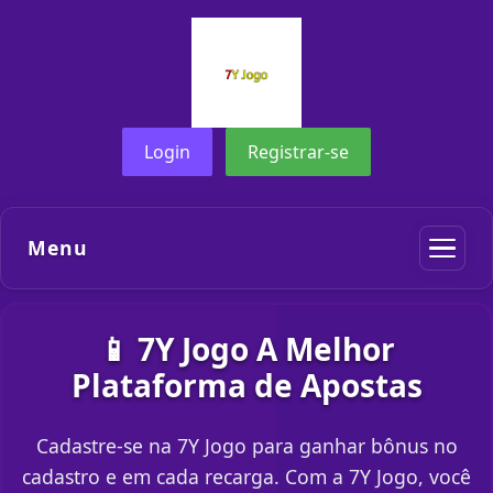
Login
Registrar-se
Menu
📱 7Y Jogo A Melhor
Plataforma de Apostas
Cadastre-se na 7Y Jogo para ganhar bônus no
cadastro e em cada recarga. Com a 7Y Jogo, você