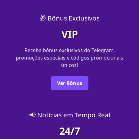
🎁 Bônus Exclusivos
VIP
Receba bônus exclusivos do Telegram,
promoções especiais e códigos promocionais
únicos!
Ver Bônus
📢 Notícias em Tempo Real
24/7