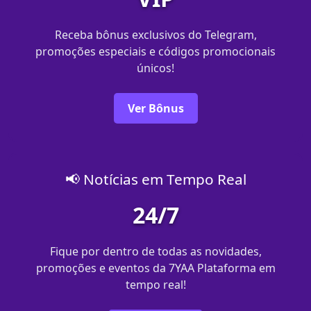
Receba bônus exclusivos do Telegram,
promoções especiais e códigos promocionais
únicos!
Ver Bônus
📢 Notícias em Tempo Real
24/7
Fique por dentro de todas as novidades,
promoções e eventos da 7YAA Plataforma em
tempo real!