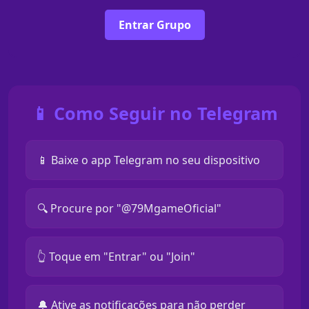
Entrar Grupo
📱 Como Seguir no Telegram
📱 Baixe o app Telegram no seu dispositivo
🔍 Procure por "@79MgameOficial"
👆 Toque em "Entrar" ou "Join"
🔔 Ative as notificações para não perder